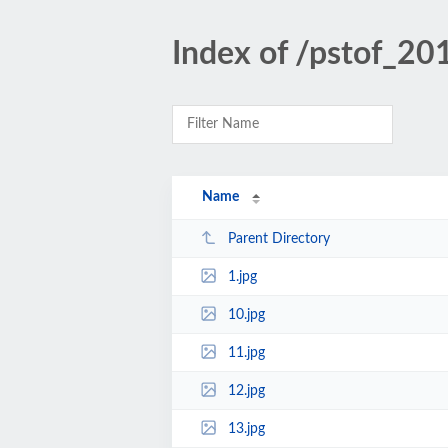
Index of /pstof_20
Name
Parent Directory
1.jpg
10.jpg
11.jpg
12.jpg
13.jpg