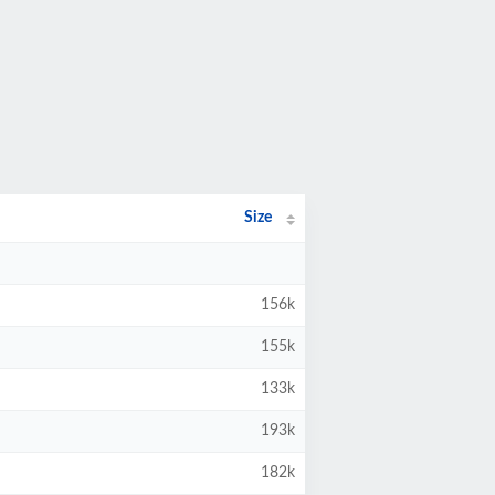
Size
156k
155k
133k
193k
182k